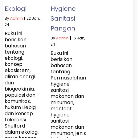
Ekologi
Hygiene
Sanitasi
By
Admin
|
22
Jan,
24
Pangan
Buku ini
By
Admin
|
16
Jan,
berisikan
24
bahasan
tentang
Buku ini
ekologi,
berisikan
konsep
bahasan
ekosistem,
tentang
aliran energi
Permasalahan
dan
hygiene
biogeokimia,
sanitasi
populasi dan
makanan dan
komunitas,
minuman,
hukum Liebig
manfaat
dan konsep
hygiene
toleransi
sanitasi
Shelford
makanan dan
dalam ekologi,
minuman, jenis