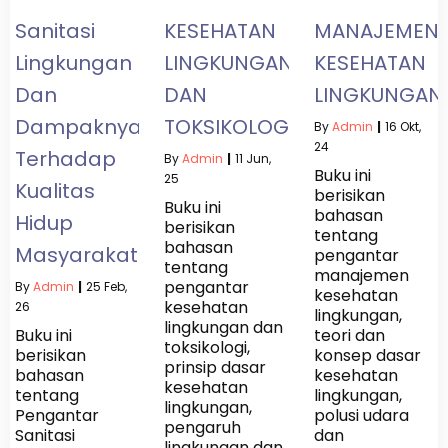
Sanitasi
KESEHATAN
MANAJEMEN
Lingkungan
LINGKUNGAN
KESEHATAN
Dan
DAN
LINGKUNGAN
Dampaknya
TOKSIKOLOGI
By
Admin
|
16
Okt,
24
Terhadap
By
Admin
|
11
Jun,
Buku ini
25
Kualitas
berisikan
Buku ini
bahasan
Hidup
berisikan
tentang
bahasan
Masyarakat
pengantar
tentang
manajemen
pengantar
By
Admin
|
25
Feb,
kesehatan
kesehatan
26
lingkungan,
lingkungan dan
Buku ini
teori dan
toksikologi,
berisikan
konsep dasar
prinsip dasar
bahasan
kesehatan
kesehatan
tentang
lingkungan,
lingkungan,
Pengantar
polusi udara
pengaruh
Sanitasi
dan
lingkungan dan