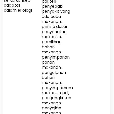
serta konsep
bakteri
adaptasi
penyebab
dalam ekologi
penyakit yang
ada pada
makanan,
prinsip dasar
penyehatan
makanan,
pemilihan
bahan
makanan,
penyimpanan
bahan
makanan,
pengolahan
bahan
makanan,
penyimpamam
makanan jadi,
pengangkutan
makanan,
penyajian
makanan