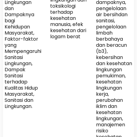
Lingkungan
dampaknya,
toksikologi
dan
pengelolaan
terhadap
Dampaknya
air bersihdan
kesehatan
bagi
sanitasi,
manusia, efek
Kehidupan
pengelolaan
kesehatan dari
Masyarakat,
limbah
logam berat
Faktor-faktor
berbahaya
yang
dan beracun
Mempengaruhi
(b3),
Sanitasi
kebersihan
Lingkungan,
dan kesehatan
Dampak
lingkungan
Sanitasi
pemukiman,
terhadap
kesehatan
Kualitas Hidup
lingkungan
Masyarakat,
kerja,
Sanitasi dan
perubahan
Lingkungan.
iklim dan
kesehatan
lingkungan,
manajemen
risiko
kesehatan