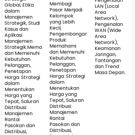
Pengenalan
Membagi
Global, Etika
LAN (Local
Pasar Menjadi
dalam
Area
Kelompok
Manajemen
Network),
yang Lebih
Strategik, Studi
Pengenalan
Kecil,
Kasus dan
WAN (Wide
Pengembangan
Aplikasi
Area
Produk:
Manajemen
Network),
Memahami
Strategik.Memahami
Keamanan
dan Memenuhi
dan Memenuhi
Jaringan,
Kebutuhan
Kebutuhan
Tantangan
Pelanggan,
Pelanggan,
dan Trend
Penetapan
Penetapan
Masa Depan.
Harga: Strategi
Harga: Strategi
dalam
dalam
Menentukan
Menentukan
Harga yang
Harga yang
Tepat, Saluran
Tepat, Saluran
Distribusi:
Distribusi:
Manajemen
Manajemen
Rantai
Rantai
Pasokan dan
Pasokan dan
Distribusi,
Distribusi,