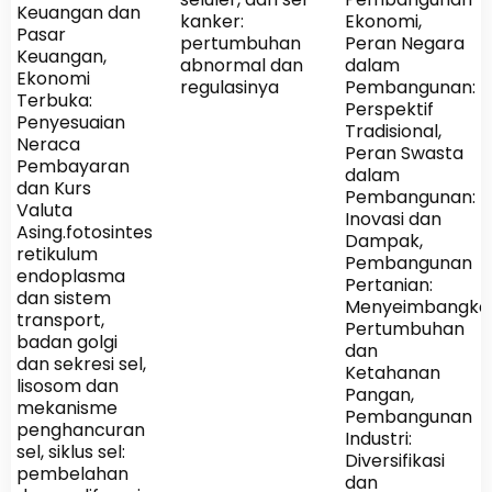
Keuangan dan
kanker:
Ekonomi,
Pasar
pertumbuhan
Peran Negara
Keuangan,
abnormal dan
dalam
Ekonomi
regulasinya
Pembangunan:
Terbuka:
Perspektif
Penyesuaian
Tradisional,
Neraca
Peran Swasta
Pembayaran
dalam
dan Kurs
Pembangunan:
Valuta
Inovasi dan
Asing.fotosintesis,
Dampak,
retikulum
Pembangunan
endoplasma
Pertanian:
dan sistem
Menyeimbangka
transport,
Pertumbuhan
badan golgi
dan
dan sekresi sel,
Ketahanan
lisosom dan
Pangan,
mekanisme
Pembangunan
penghancuran
Industri:
sel, siklus sel:
Diversifikasi
pembelahan
dan