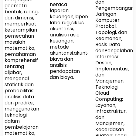
dan
neraca
geometri:
Pengembangan,
laporan
bentuk, ruang,
Jaringan
keuangan,laporan
dan dimensi,
Komputer:
laba rugi,siklus
memperkuat
Protokol,
akuntansi,
keterampilan
Topologi, dan
analisis rasio
pemecahan
Keamanan,
keuangan,
masalah
Basis Data
metode
matematika,
danPengolahan
akuntansi,akuntansi
pemahaman
Informasi:
biaya dan
komprehensif
Desain,
analisis
tentang
Implementasi,
pendapatan
aljabar,
dan
dan biaya.
mengenal
Manajemen,
statistik dan
Teknologi
probabilitas:
Cloud
analisis data
Computing:
dan prediksi,
Layanan,
menggunakan
Infrastruktur,
teknologi
dan
dalam
Manajemen,
pembelajaran
Kecerdasan
matematika,
Buatan: Teori,