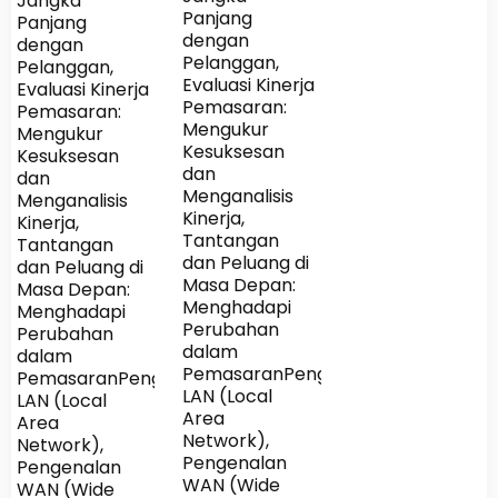
Jangka
Panjang
Panjang
dengan
dengan
Pelanggan,
Pelanggan,
Evaluasi Kinerja
Evaluasi Kinerja
Pemasaran:
Pemasaran:
Mengukur
Mengukur
Kesuksesan
Kesuksesan
dan
dan
Menganalisis
Menganalisis
Kinerja,
Kinerja,
Tantangan
Tantangan
dan Peluang di
dan Peluang di
Masa Depan:
Masa Depan:
Menghadapi
Menghadapi
Perubahan
Perubahan
dalam
dalam
PemasaranPengenalan
PemasaranPengenalan
LAN (Local
LAN (Local
Area
Area
Network),
Network),
Pengenalan
Pengenalan
WAN (Wide
WAN (Wide