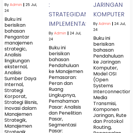
:
JARINGAN
By
Admin
|
25
Jul,
24
STRATEGIDAN
KOMPUTER
Buku ini
IMPLEMENTASI
By
Admin
|
24
Jul,
berisikan
24
bahasan
By
Admin
|
24
Jul,
Pengantar
Buku ini
24
manajemen
berisikan
Buku ini
strategic,
bahasan
berisikan
Analisis
Pendahuluan
bahasan
lingkungan
ke Jaringan
Pendahuluan
eksternal,
Komputer,
ke Manajemen
Analisis
Model OSI
Pemasaran:
Sumber Daya
(Open
Peran dan
Internal,
Systems
Ruang
Strategi
Interconnection)
Lingkupnya,
Korporat,
Media
Pemahaman
Strategi Bisnis,
Transmisi,
Pasar: Analisis
Inovasi dalam
Komponen
dan Penelitian
Manajemen
Jaringan, Rute
Pasar,
Strategik,
dan Protokol
Segmentasi
Manajemen
Routing,
Pasar:
Strategik