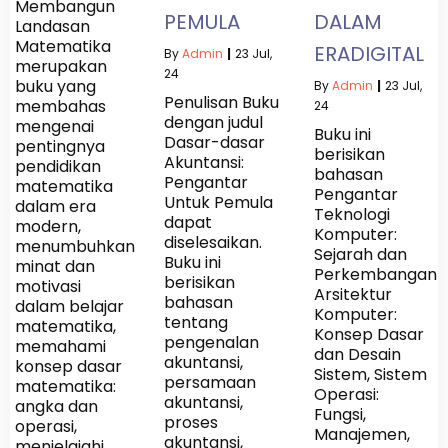
Membangun
PEMULA
DALAM
Landasan
Matematika
ERADIGITAL
By
Admin
|
23
Jul,
merupakan
24
buku yang
By
Admin
|
23
Jul,
Penulisan Buku
membahas
24
dengan judul
mengenai
Buku ini
Dasar-dasar
pentingnya
berisikan
Akuntansi:
pendidikan
bahasan
Pengantar
matematika
Pengantar
Untuk Pemula
dalam era
Teknologi
dapat
modern,
Komputer:
diselesaikan.
menumbuhkan
Sejarah dan
Buku ini
minat dan
Perkembangann
berisikan
motivasi
Arsitektur
bahasan
dalam belajar
Komputer:
tentang
matematika,
Konsep Dasar
pengenalan
memahami
dan Desain
akuntansi,
konsep dasar
Sistem, Sistem
persamaan
matematika:
Operasi:
akuntansi,
angka dan
Fungsi,
proses
operasi,
Manajemen,
akuntansi,
menjelajahi