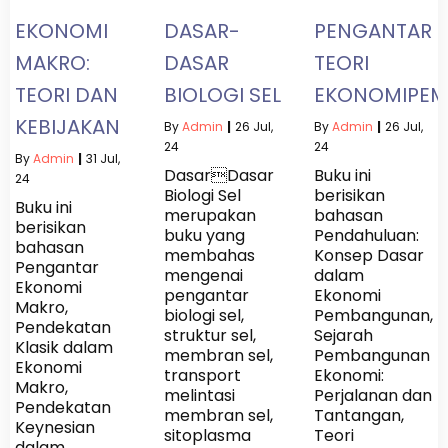
EKONOMI
DASAR-
PENGANTAR
MAKRO:
DASAR
TEORI
TEORI DAN
BIOLOGI SEL
EKONOMIPE
KEBIJAKAN
By
Admin
|
26
Jul,
By
Admin
|
26
Jul,
24
24
By
Admin
|
31
Jul,
DasarDasar
Buku ini
24
Biologi Sel
berisikan
Buku ini
merupakan
bahasan
berisikan
buku yang
Pendahuluan:
bahasan
membahas
Konsep Dasar
Pengantar
mengenai
dalam
Ekonomi
pengantar
Ekonomi
Makro,
biologi sel,
Pembangunan,
Pendekatan
struktur sel,
Sejarah
Klasik dalam
membran sel,
Pembangunan
Ekonomi
transport
Ekonomi:
Makro,
melintasi
Perjalanan dan
Pendekatan
membran sel,
Tantangan,
Keynesian
sitoplasma
Teori
dalam