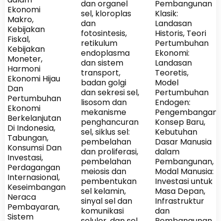
dan organel
Pembangunan
Ekonomi
sel, kloroplas
Klasik:
Makro,
dan
Landasan
Kebijakan
fotosintesis,
Historis, Teori
Fiskal,
retikulum
Pertumbuhan
Kebijakan
endoplasma
Ekonomi:
Moneter,
dan sistem
Landasan
Harmoni
transport,
Teoretis,
Ekonomi Hijau
badan golgi
Model
Dan
dan sekresi sel,
Pertumbuhan
Pertumbuhan
lisosom dan
Endogen:
Ekonomi
mekanisme
Pengembangan
Berkelanjutan
penghancuran
Konsep Baru,
Di Indonesia,
sel, siklus sel:
Kebutuhan
Tabungan,
pembelahan
Dasar Manusia
Konsumsi Dan
dan proliferasi,
dalam
Investasi,
pembelahan
Pembangunan,
Perdagangan
meiosis dan
Modal Manusia:
Internasional,
pembentukan
Investasi untuk
Keseimbangan
sel kelamin,
Masa Depan,
Neraca
sinyal sel dan
Infrastruktur
Pembayaran,
komunikasi
dan
Sistem
seluler, dan sel
Pembangunan