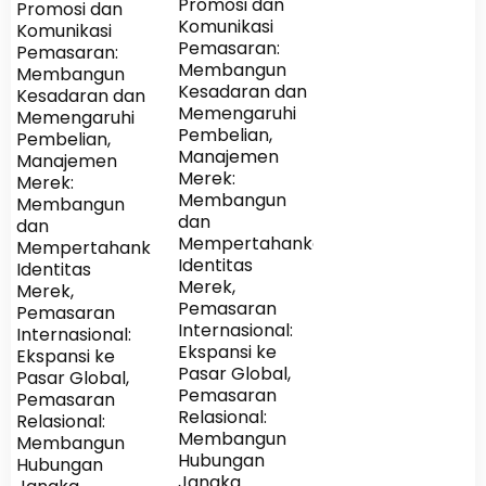
Promosi dan
Promosi dan
Komunikasi
Komunikasi
Pemasaran:
Pemasaran:
Membangun
Membangun
Kesadaran dan
Kesadaran dan
Memengaruhi
Memengaruhi
Pembelian,
Pembelian,
Manajemen
Manajemen
Merek:
Merek:
Membangun
Membangun
dan
dan
Mempertahankan
Mempertahankan
Identitas
Identitas
Merek,
Merek,
Pemasaran
Pemasaran
Internasional:
Internasional:
Ekspansi ke
Ekspansi ke
Pasar Global,
Pasar Global,
Pemasaran
Pemasaran
Relasional:
Relasional:
Membangun
Membangun
Hubungan
Hubungan
Jangka