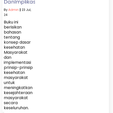
DanImplikasinya
By
Admin
|
23
Jul,
24
Buku ini
berisikan
bahasan
tentang
konsep dasar
kesehatan
Masyarakat
dan
implementasi
prinsip-prinsip
kesehatan
masyarakat
untuk
meningkatkan
kesejahteraan
masyarakat
secara
keseluruhan.