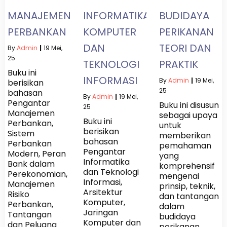
MANAJEMEN
INFORMATIKA
BUDIDAYA
PERBANKAN
KOMPUTER
PERIKANAN
DAN
TEORI DAN
By
Admin
|
19
Mei,
25
TEKNOLOGI
PRAKTIK
Buku ini
INFORMASI
By
Admin
|
19
Mei,
berisikan
25
bahasan
By
Admin
|
19
Mei,
Pengantar
Buku ini disusun
25
Manajemen
sebagai upaya
Buku ini
Perbankan,
untuk
berisikan
Sistem
memberikan
bahasan
Perbankan
pemahaman
Pengantar
Modern, Peran
yang
Informatika
Bank dalam
komprehensif
dan Teknologi
Perekonomian,
mengenai
Informasi,
Manajemen
prinsip, teknik,
Arsitektur
Risiko
dan tantangan
Komputer,
Perbankan,
dalam
Jaringan
Tantangan
budidaya
Komputer dan
dan Peluang
perikanan.