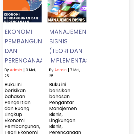
EKONOMI
MANAJEMEN
PEMBANGUNAN
BISNIS
DAN
(TEORI DAN
PERENCANAAN
IMPLEMENTASI)
By
Admin
|
9
Mei,
By
Admin
|
7
Mei,
25
25
Buku ini
Buku ini
berisikan
berisikan
bahasan
bahasan
Pengertian
Pengantar
dan Ruang
Manajemen
Lingkup
Bisnis,
Ekonomi
Lingkungan
Pembangunan,
Bisnis,
Teori Ekonomi
Perencanaan