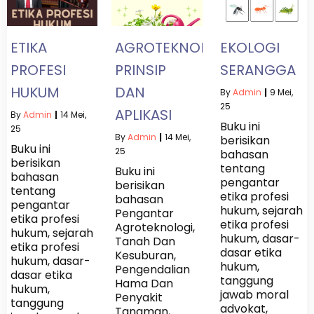
ETIKA
AGROTEKNOLOGI:
EKOLOGI
PROFESI
PRINSIP
SERANGGA
HUKUM
DAN
By
Admin
|
9
Mei,
25
APLIKASI
By
Admin
|
14
Mei,
Buku ini
25
By
Admin
|
14
Mei,
berisikan
Buku ini
25
bahasan
berisikan
tentang
Buku ini
bahasan
pengantar
berisikan
tentang
etika profesi
bahasan
pengantar
hukum, sejarah
Pengantar
etika profesi
etika profesi
Agroteknologi,
hukum, sejarah
hukum, dasar-
Tanah Dan
etika profesi
dasar etika
Kesuburan,
hukum, dasar-
hukum,
Pengendalian
dasar etika
tanggung
Hama Dan
hukum,
jawab moral
Penyakit
tanggung
advokat,
Tanaman,