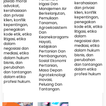
jawab moral
kerahasiaan
Irigasi Dan
advokat,
dan privasi
Manajemen Air
kerahasiaan
klien, konflik
Berkelanjutan,
dan privasi
kepentingan,
Pemuliaan
klien, konflik
penegakan
Tanaman,
kepentingan,
kode etik, etika
Agroekosistem
penegakan
litigasi, etika
Dan
kode etik, etika
dalam
Keanekaragaman
litigasi, etika
negosiasi dan
Hayati,
dalam
mediasi, etika
Kebijakan
negosiasi dan
dalam hukum
Pertanian Dan
mediasi, etika
bisnis, dan
Pembangunan,
dalam hukum
perubahan
Sosial Ekonomi
bisnis, dan
dan tantangan
Pertanian,
perubahan
dalam etika
Masa Depan
dan tantangan
profesi hukum
Agroteknologi:
dalam etika
Inovasi,
profesi hukum.
Peluang Dan
Tantangan.