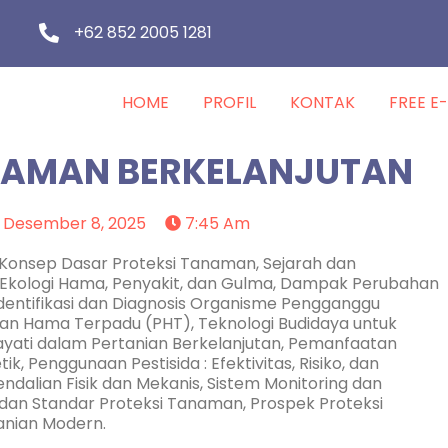
+62 852 2005 1281
HOME
PROFIL
KONTAK
FREE E
NAMAN BERKELANJUTAN
Desember 8, 2025
7:45 Am
g Konsep Dasar Proteksi Tanaman, Sejarah dan
Ekologi Hama, Penyakit, dan Gulma, Dampak Perubahan
Identifikasi dan Diagnosis Organisme Pengganggu
ian Hama Terpadu (PHT), Teknologi Budidaya untuk
ayati dalam Pertanian Berkelanjutan, Pemanfaatan
, Penggunaan Pestisida : Efektivitas, Risiko, dan
ndalian Fisik dan Mekanis, Sistem Monitoring dan
n, dan Standar Proteksi Tanaman, Prospek Proteksi
anian Modern.