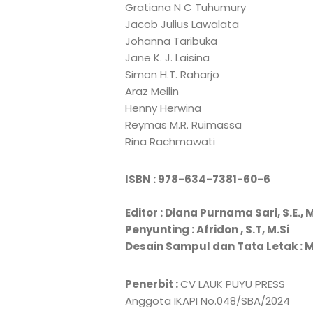
Gratiana N C Tuhumury
Jacob Julius Lawalata
Johanna Taribuka
Jane K. J. Laisina
Simon H.T. Raharjo
Araz Meilin
Henny Herwina
Reymas M.R. Ruimassa
Rina Rachmawati
ISBN : 978-634-7381-60-6
Editor : Diana Purnama Sari, S.E., 
Penyunting :
Afridon , S.T, M.Si
Desain Sampul dan Tata Letak :
M
Penerbit :
CV LAUK PUYU PRESS
Anggota IKAPI No.048/SBA/2024