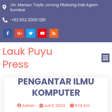
Jln. Mansur Tayib Jorong Pilubang Kab.Agam
Sumbar
+62 852 2005 1281
Lauk Puyu
Press
PENGANTAR ILMU
KOMPUTER
Admin
Juli 11, 2024
8:14 Am